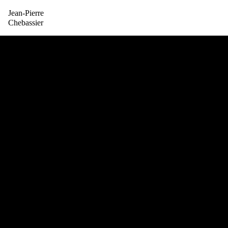
Jean-Pierre
Chebassier