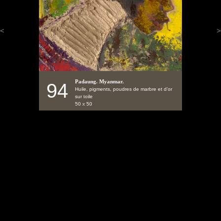
<
>
Padaung. Myanmar.
94
Huile, pigments, poudres de marbre et d’or
sur toile
50 x 50